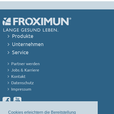
Produkte
Unternehmen
Service
Partner werden
Jobs & Karriere
Kontakt
Datenschutz
Impressum
Haben Sie Fragen oder Anregungen?
Cookies erleichtern die Bereitstellung