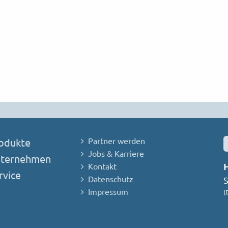
Partner werden
odukte
Jobs & Karriere
ternehmen
Kontakt
vice
Datenschutz
S
Impressum
(