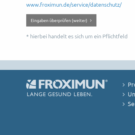
www.froximun.de/service/datenschutz/
Eingaben überprüfen (weiter)
* hierbei handelt es sich um ein Pflichtfeld
Pr
Un
Ser